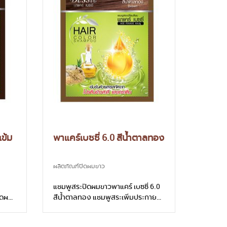
เข้ม
พาแคร์เบซซี่ 6.0 สีน้ำตาลทอง
ผลิตภัณฑ์ปิดผมขาว
่
แชมพูสระปิดผมขาวพาแคร์ เบซซี่ 6.0
ปิดผม
สีน้ำตาลทอง แชมพูสระเพิ่มประกายสี
ชาติ
ผม ใช้งานง่าย ไม่แสบ ไม่ฉุน สีไม่ติด
หนังศีรษะ