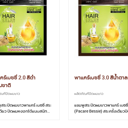
ร์เบซซี่ 2.0 สีดำ
พาแคร์เบซซี่ 3.0 สีน้ำตาล
มชาติ
ัณฑ์ปิดผมขาว
ผลิตภัณฑ์ปิดผมขาว
สระปิดผมขาวพาแคร์ เบซซี่ สระ
แชมพูสระปิดผมขาวพาแคร์ เบซซี
งเดียว ปิดผมหงอกได้แนบสนิท
(Pacare Bessie) สระครั้งเดียว
งเป็นธรรมชาติ อ่อนโยนด้วยสาร
หงอกได้แนบสนิทอย่างเป็นธรรม
จากโปรตีนข้าวสาลีผสานเคราติน