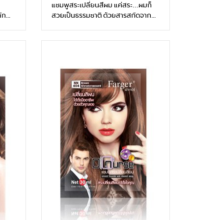
แชมพูสระเปลี่ยนสีผม แค่สระ...ผมก็
ัก
สวยเป็นธรรมชาติ ด้วยสารสกัดจาก
สมุนไพรธรรมชาติ ดอกอัญชันและโสม
 ที่
ช่วยบำรุงให้เงางามอย่างเป็น
สู่
ธรรมชาติ ลดอาการแพ้ระคายเคือง
นโยน
สระเปลี่ยนสีผมได้ดั่งมืออาชีพด้วยตัว
คุณ