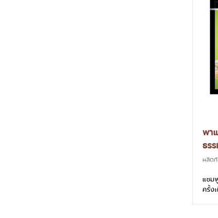
พาแค
ธรร
ผลิตภ
แชมพู
ครั้
อย่า
สกัด