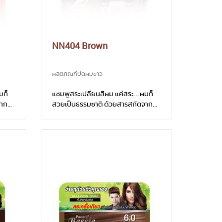
NN404 Brown
ผลิตภัณฑ์ปิดผมขาว
มก็
แชมพูสระเปลี่ยนสีผม แค่สระ...ผมก็
จาก
สวยเป็นธรรมชาติ ด้วยสารสกัดจาก
ละโสม
สมุนไพรธรรมชาติ ดอกอัญชันและโสม
ช่วยบำรุงให้เงางามอย่างเป็น
อง
ธรรมชาติ ลดอาการแพ้ระคายเคือง
วยตัว
สระเปลี่ยนสีผมได้ดั่งมืออาชีพด้วยตัว
คุณ