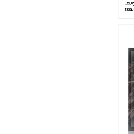
แชมพู
ธรรม
จากธ
สมุนไ
อุดมไ
เส้น