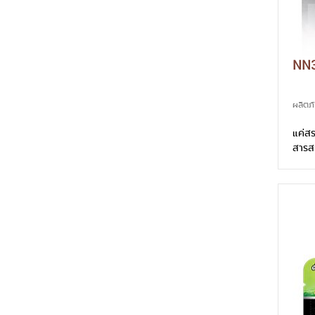
NN3
ผลิตภ
แค่สร
สารส
อัญชั
อย่า
ระคาย
อาชี