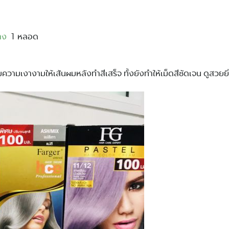
าง
1 หลอด
มความเงางามให้เส้นผมหลังทำสีเสร็จ ทั้งยังทำให้เม็ดสีชัดเจน ดูสวยยิ่