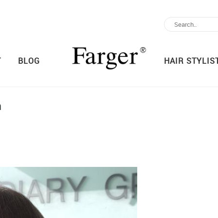
T
BLOG
HAIR STYLIS
า