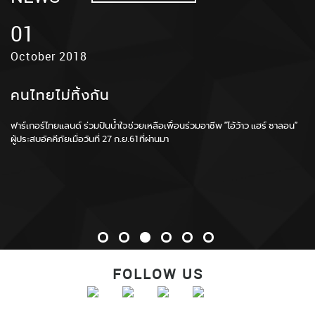
01
30
01
21
03
24
June 2022
May 2019
October 2018
September 2018
July 2018
January 2018
FARGER THAILAND เปิดตัวพรีเซ็นเตอร์คู่
ฟาร์เกอร์ไทยแลนด์ ร่วมกับ ร้านวิมลบิวตี้ จัด
คนไทยไม่ทิ้งกัน
ฟาเกอร์ไทยแลนด์ ยกทีมออกบูธอย่างยิ่งใหญ่
ฟาร์เกอร์ลงพื้นที่ร่วมส่งกำลังใจทีมหมูป่า ณ ถ้ำ
CEO ฟาร์เกอร์ รับรางวัล สุดยอดผู้บริหารแห่ง
แรกของแบรนด์ โดยได้นักแสดงนำจาก
WORK SHOP สอนเทคนิคการยืดโคนดัดปลาย
ในงาน BEYOND BEAUTY ASEAN BANGKOK
หลวง จ.เชียงราย
อาเซียน ประจำปี 2561
ฟาร์เกอร์ไทยแลนด์ ร่วมปันน้ำใจช่วยเหลือเพื่อนร่วมอาชีพ "โอ้ว้าว แฮร์ ซาลอน"
“KINNPORSCHE THE SERIES”
ที่ จ.สุพรรณบุรี
2018
ผู้ประสบอัคคีภัยเมื่อวันที่ 27 ก.ย.61ที่ผ่านมา
ที่ใดมีทุกข์ ที่นั่นจะมีเราเป็นเพื่อนเสมอ งานนี้คุณพ่อของ CEO ของเราลงพื้นที่ไป
รางวัลอันทรงเกียรติจากสมาคมนักข่าวบันเทิง มอบโดย หม่อมหลวงปนัดดา ดิ
ให้กำลังใจและให้ความช่วยเหลือเล็กๆน้อยๆแก่ผู้ปกครองน้องๆทั้ง 13คน
ศกุล ผู้ช่วยรัฐมนตรีประจำนายกรัฐมนตรี ณ สโมสรตำรวจ
Farger Thailand เปิดตัวพรีเซ็นเตอร์คู่แรกของแบรนด์ โดยได้นักแสดงนำจาก
สนุกสนานกันถ้วนหน้าทั้งคนสอนและคนเรียน!! สำหรับงานเวิร์คช้อป "ฟาร์เกอร์
Fargerthailand ยกทีมไปสร้างสีสันที่งาน Beyong Beauty ASEAN BANGKOK ที่
“KinnPorsche The Series” คือ คุณมาย ภาคภูมิ ร่มไทรทอง และคุณอาโป ณัฐวิ
ไทยแลนด์" ที่ จ.สุพรรณบุรี
อิมเเพค อารีน่า เมืองทองธานี วันนี้ -22 ก.ย.61นี้
ญญ์ วัฒนกิติพัฒน์ 2 นักแสดงนำในซีรีย์ ที่กำลังได้รับความนิยมเป็นอย่างมาก
และได้รับกระแสตอบรับเป็นอย่างดี
FOLLOW US