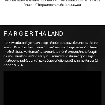
พร้อมเสิร์ฟเนื้อหาสาระและความบันเทิงให้คุณเพลิดเพลินไปกับเรา"ฟ า ร์ เ ก อ ร์
ไทยแลนด์" ให้คุณมากกว่าเสน่ห์แห่งสีผมแฟชั่น
F A R G E R THAILAND
เปิดตัวพรีเซ็นเตอร์คู่แรกของ Farger ด้วยน้องมายและอาโป นักแสดงนำจากซี
รีย์เรื่อง Kinn Porsche ทางช่อง 31 ภายใต้คอนเซ็ป Farger สร้างเสน่ห์ ให้ครบ
ทุกสไตล์ ผ่านตัวพรีเซ็นเตอร์ทั้งสองคนที่จะมาผนึกกำลังตอกย้ำความเป็นผู้นำ
ด้านสีผม ตอบโจทย์ไลฟ์สไตล์คนรุ่นใหม่ ผ่านภาพยนตร์โฆษณา ชุด“ Farger
เสน่ห์ของผม เสน่ห์ของคุณ” และเตรียมพบกับกิจกรรมดีๆจากทาง Farger ได้
ตลอดทั้งปี 2565