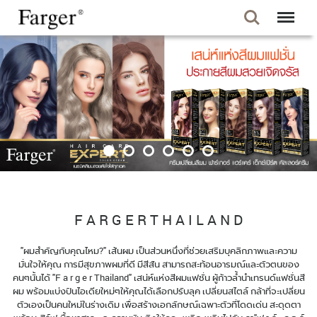
F A R G E R T H A I L A N D
"ผมสำคัญกับคุณไหม?" เส้นผม เป็นส่วนหนึ่งที่ช่วยเสริมบุคลิกภาพและความ
มั่นใจให้คุณ การมีสุขภาพผมที่ดี มีสีสัน สามารถสะท้อนอารมณ์และตัวตนของ
คนๆนั้นได้ "F a r g e r Thailand" เสน่ห์แห่งสีผมแฟชั่น ผู้ก้าวล้ำนำเทรนด์แฟชั่นสี
ผม พร้อมแบ่งปันไอเดียใหม่ๆให้คุณได้เลือกปรับลุค เปลี่ยนสไตล์ กล้าที่จะเปลี่ยน
ตัวเองเป็นคนใหม่ในร่างเดิม เพื่อสร้างเอกลักษณ์เฉพาะตัวที่โดดเด่น สะดุดตา