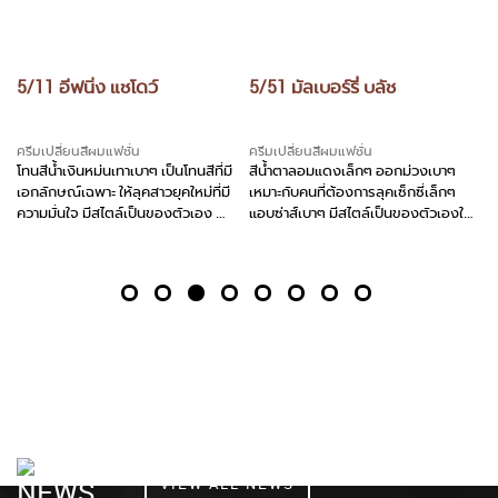
5/11 อีฟนิ่ง แชโดว์
5/51 มัลเบอร์รี่ บลัช
6/
ครีมเปลี่ยนสีผมแฟชั่น
ครีมเปลี่ยนสีผมแฟชั่น
คร
ห้
โทนสีน้ำเงินหม่นเทาเบาๆ เป็นโทนสีที่มี
สีน้ำตาลอมแดงเล็กๆ ออกม่วงเบาๆ
สีโ
เอกลักษณ์เฉพาะ ให้ลุคสาวยุคใหม่ที่มี
เหมาะกับคนที่ต้องการลุคเซ็กซี่เล็กๆ
มีส
ดู
ความมั่นใจ มีสไตล์เป็นของตัวเอง
แอบซ่าส์เบาๆ มีสไตล์เป็นของตัวเองใน
ผิ
แบบที่ไม่ซ้ำใคร
หน้
มอ
READ MORE
READ MORE
NEWS
NEWS
NEWS
NEWS
NEWS
NEWS
VIEW ALL NEWS